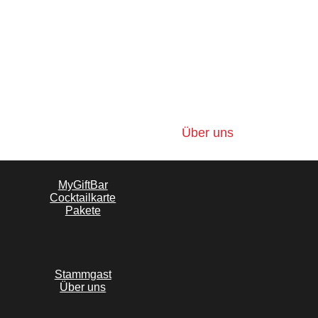
karte
Pakete
Stammgast
Über uns
Aktuelles
MyGiftBar
Cocktailkarte
Pakete
Stammgast
Über uns