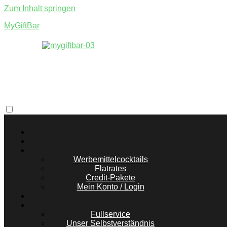
Zum Inhalt springen
MyGiftBar
MyGiftBar
Cocktail
Werbemittelcocktails
Flatrates
Credit-Pakete
Mein Konto / Login
Fullservice
Unser Selbstverständnis