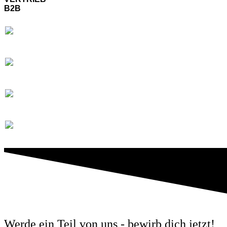
B2B
Minijob
Niveauvolle Kunden
Spannende Produkte
Coaching on the job
Werde ein Teil von uns - bewirb dich jetzt!