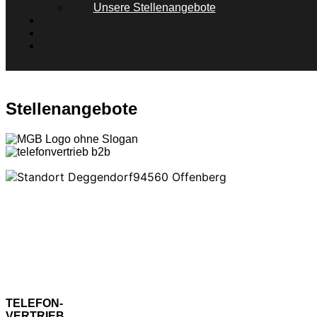
Unsere Stellenangebote
Stellenangebote
94560 Offenberg
WIR SUCHEN
DICH (M,W,D) ALS
KOMMUNIKATIONS-
PROFI IM
TELEFON-
VERTRIEB